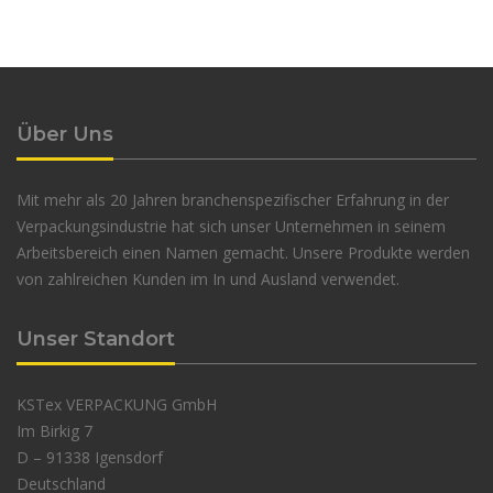
Über Uns
Mit mehr als 20 Jahren branchenspezifischer Erfahrung in der
Verpackungsindustrie hat sich unser Unternehmen in seinem
Arbeitsbereich einen Namen gemacht. Unsere Produkte werden
von zahlreichen Kunden im In und Ausland verwendet.
Unser Standort
KSTex VERPACKUNG GmbH
Im Birkig 7
D – 91338 Igensdorf
Deutschland