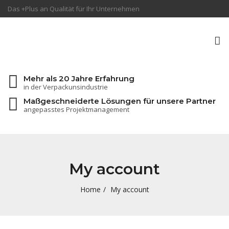
Das +Plus an Qualität für Ihr Unternehmen
To
na
Mehr als 20 Jahre Erfahrung
in der Verpackunsindustrie
Maßgeschneiderte Lösungen für unsere Partner
angepasstes Projektmanagement
My account
Home
My account