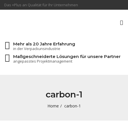
Das +Plus an Qualität für Ihr Unternehmen
To
na
Mehr als 20 Jahre Erfahrung
in der Verpackunsindustrie
Maßgeschneiderte Lösungen für unsere Partner
angepasstes Projektmanagement
carbon-1
Home
carbon-1