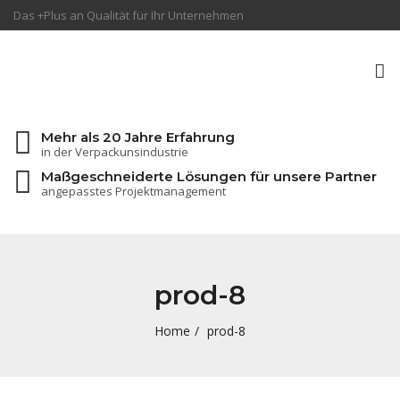
Das +Plus an Qualität für Ihr Unternehmen
To
na
Mehr als 20 Jahre Erfahrung
in der Verpackunsindustrie
Maßgeschneiderte Lösungen für unsere Partner
angepasstes Projektmanagement
prod-8
Home
prod-8