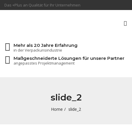
Das +Plus an Qualität für Ihr Unternehmen
To
na
Mehr als 20 Jahre Erfahrung
in der Verpackunsindustrie
Maßgeschneiderte Lösungen für unsere Partner
angepasstes Projektmanagement
slide_2
Home
slide_2